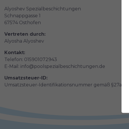
Alyoshev Spezialbeschichtungen
Schnappgasse 1
67574 Osthofen
Vertreten durch:
Alyosha Alyoshev
Kontakt:
Telefon: 015901072943
E-Mail: info@poolspezialbeschichtungen.de
Umsatzsteuer-ID:
Umsatzsteuer-Identifikationsnummer gemäß §27a U