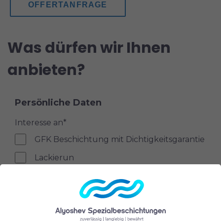
OFFERTANFRAGE
Was dürfen wir Ihnen
anbieten?
Persönliche Daten
Interesse an
*
GFK Beschichtung mit Dichtigkeitsgarantie
Lackierun